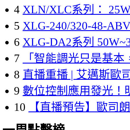
4
XLN/XLC系列： 25W
5
XLG-240/320-48-A
6
XLG-DA2系列 50W~3
7
「智能調光只是基本
8
直播重播 | 艾邁斯歐
9
數位控制應用發光！
10
【直播預告】歐司