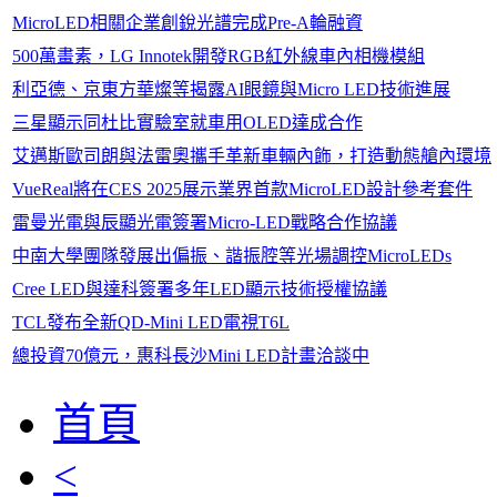
MicroLED相關企業創銳光譜完成Pre-A輪融資
500萬畫素，LG Innotek開發RGB紅外線車內相機模組
利亞德、京東方華燦等揭露AI眼鏡與Micro LED技術進展
三星顯示同杜比實驗室就車用OLED達成合作
艾邁斯歐司朗與法雷奧攜手革新車輛內飾，打造動態艙內環境
VueReal將在CES 2025展示業界首款MicroLED設計參考套件
雷曼光電與辰顯光電簽署Micro-LED戰略合作協議
中南大學團隊發展出偏振、諧振腔等光場調控MicroLEDs
Cree LED與達科簽署多年LED顯示技術授權協議
TCL發布全新QD-Mini LED電視T6L
總投資70億元，惠科長沙Mini LED計畫洽談中
首頁
<