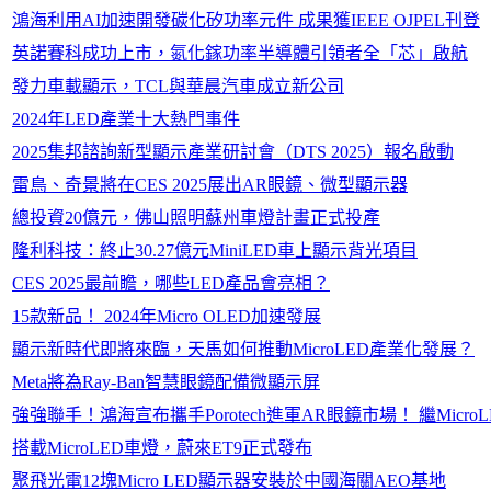
鴻海利用AI加速開發碳化矽功率元件 成果獲IEEE OJPEL刊登
英諾賽科成功上市，氮化鎵功率半導體引領者全「芯」啟航
發力車載顯示，TCL與華晨汽車成立新公司
2024年LED產業十大熱門事件
2025集邦諮詢新型顯示產業研討會（DTS 2025）報名啟動
雷鳥、奇景將在CES 2025展出AR眼鏡、微型顯示器
總投資20億元，佛山照明蘇州車燈計畫正式投產
隆利科技：終止30.27億元MiniLED車上顯示背光項目
CES 2025最前瞻，哪些LED產品會亮相？
15款新品！ 2024年Micro OLED加速發展
顯示新時代即將來臨，天馬如何推動MicroLED產業化發展？
Meta將為Ray-Ban智慧眼鏡配備微顯示屏
強強聯手！鴻海宣布攜手Porotech進軍AR眼鏡市場！ 繼Mi
搭載MicroLED車燈，蔚來ET9正式發布
聚飛光電12塊Micro LED顯示器安裝於中國海關AEO基地