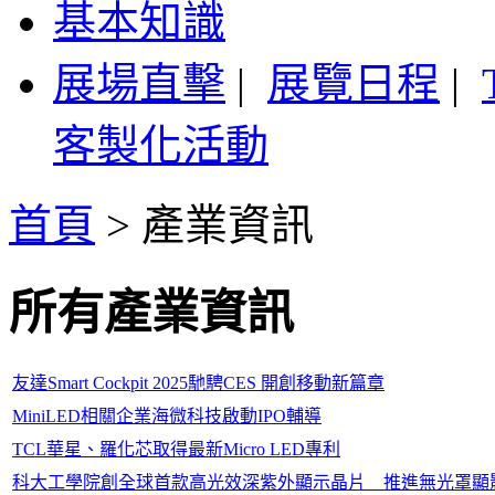
基本知識
展場直擊
|
展覽日程
|
客製化活動
首頁
>
產業資訊
所有產業資訊
友達Smart Cockpit 2025馳騁CES 開創移動新篇章
MiniLED相關企業海微科技啟動IPO輔導
TCL華星、羅化芯取得最新Micro LED專利
科大工學院創全球首款高光效深紫外顯示晶片 推進無光罩顯