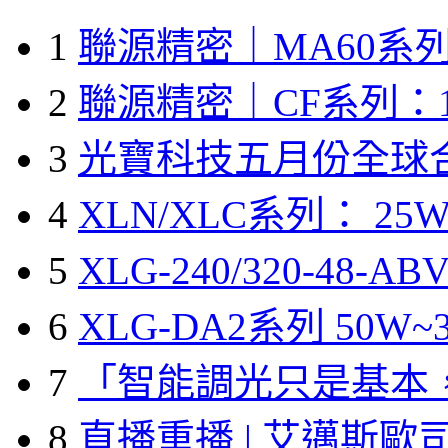
1
聯源精密｜MA60系列
2
聯源精密｜CF系列：1
3
光寶科技五月份全球
4
XLN/XLC系列： 25W
5
XLG-240/320-48-A
6
XLG-DA2系列 50W~3
7
「智能調光只是基本
8
直播重播 | 艾邁斯歐