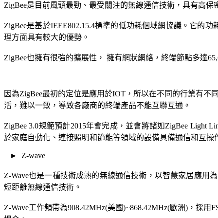
ZigBee是目前風頭最勁、最受關注的無線通信技術，具有
ZigBee是基於IEEE802.15.4標準的低功耗個域網協議。它的功耗
理方面具有較大的優勢。
ZigBee也擁有很強的擴展性， 擁有網狀網絡，終端節點多達6
因為ZigBee最初的定位是應用於IOT，所以在不同的行業有不同的協議，到目前
活，難以一致，導致各廠商的終端產品不能互聯互通。
ZigBee 3.0規範預計2015年會完成，並會將諸如ZigBee Light Lin
於家庭自動化、連接照明和節能等領域的設備具備通信和互操
► Z-wave
Z-Wave也是一種技術成熟的無線通信技術，以智慧家居應
短距離無線通信技術。
Z-Wave工作頻帶為908.42MHz(美國)~868.42MHz(歐