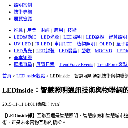
照明案例
技術專欄
展覽會議
推薦
|
產業
|
財經
|
應用
|
技術
LED驅動IC
|
LED光源
|
LED照明
|
LED路燈
|
智慧照明
UV LED
|
IR LED
|
車用LED
|
植物照明
|
OLED
|
量子
LED背光
|
LED封裝
|
LED磊晶
|
營收
|
MOCVD
|
LEDi
基本知識
展場直擊
|
展覽日程
|
TrendForce Events
|
TrendForce
首頁
>
LEDinside觀點
>
LEDinside：智慧照明通訊技術與物
LEDinside：智慧照明通訊技術與物聯
2015-11-11 14:01 [編輯：ivan]
【LEDinside訊】
互聯互通是智慧照明、智慧家庭和智慧城市追
術，正是未來萬物互聯的橋樑。