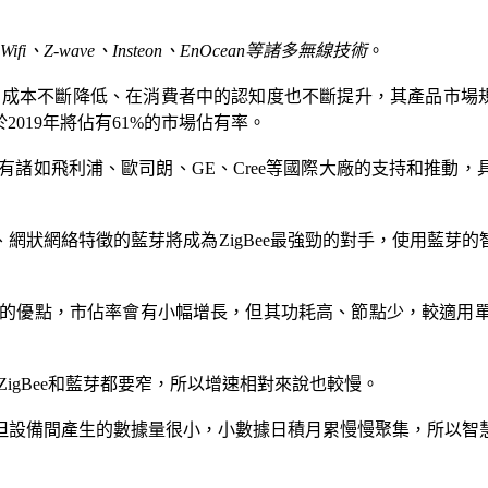
i、Z-wave、Insteon、EnOcean等諸多無線技術
。
本不斷降低、在消費者中的認知度也不斷提升，其產品市場規模將逐年增長。
2019年將佔有61%的市場佔有率。
又有諸如飛利浦、歐司朗、GE、Cree等國際大廠的支持和推動，
網狀網絡特徵的藍芽將成為ZigBee最強勁的對手，使用藍芽
網關的優點，市佔率會有小幅增長，但其功耗高、節點少，較適
ZigBee和藍芽都要窄，所以增速相對來說也較慢。
但設備間產生的數據量很小，小數據日積月累慢慢聚集，所以智