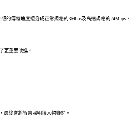
種規格。4.0版的傳輸速度還分成正常規格的3Mbps及高速規格的24Mbps，
出了更重要改進。
制，最終會將智慧照明接入物聯網。