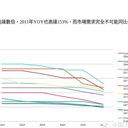
0年高達數倍，2011年YOY也高達153%，而市場需求完全不可