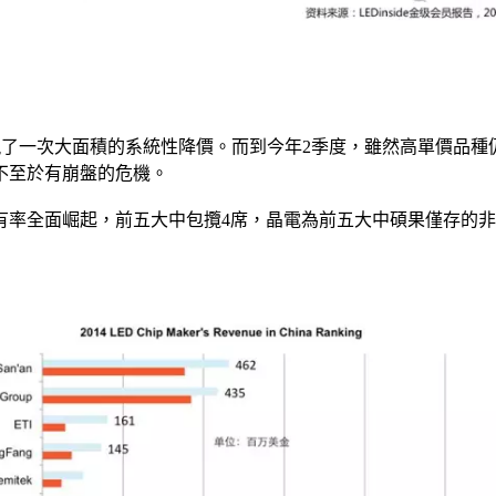
14才出現了一次大面積的系統性降價。而到今年2季度，雖然高單
不至於有崩盤的危機。
佔有率全面崛起，前五大中包攬4席，晶電為前五大中碩果僅存的