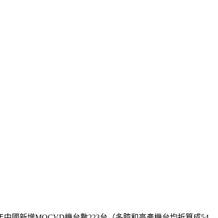
國新增MOCVD機台數223台（多腔和高產機台均折算成54