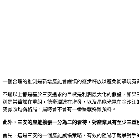
一個合理的推測是新增產能會謹慎的逐步釋放以避免衝擊現有
不過以上都是基於三安追求的目標是利潤最大化的假設，如果
別是當華燦在重組，德豪潤達在增發，以及晶能光電在金沙江的
雙寡頭均衡格局，屆時會不會有一番鏖戰殊難預料。
此外，三安的產能擴張一分為二的看待，對產業具有至少三重
首先，這是三安的一個產能威懾策略，有效的阻嚇了競爭對手