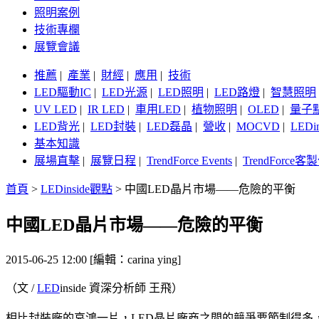
照明案例
技術專欄
展覽會議
推薦
|
產業
|
財經
|
應用
|
技術
LED驅動IC
|
LED光源
|
LED照明
|
LED路燈
|
智慧照明
UV LED
|
IR LED
|
車用LED
|
植物照明
|
OLED
|
量子
LED背光
|
LED封裝
|
LED磊晶
|
營收
|
MOCVD
|
LEDi
基本知識
展場直擊
|
展覽日程
|
TrendForce Events
|
TrendForce
首頁
>
LEDinside觀點
>
中國LED晶片市場——危險的平衡
中國LED晶片市場——危險的平衡
2015-06-25 12:00 [編輯：carina ying]
（文 /
LED
inside 資深分析師 王飛）
相比封裝廠的哀鴻一片，LED晶片廠商之間的競爭要節制得多，