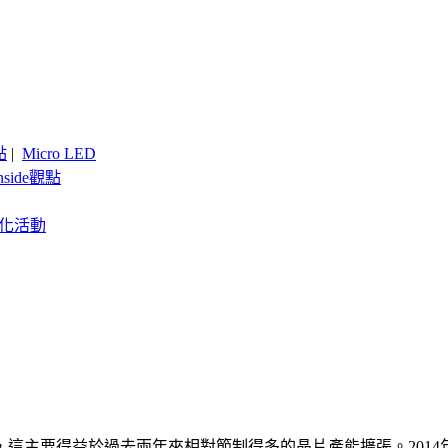
點
|
Micro LED
nside觀點
客製化活動
這主要得益於過去兩年來相對節制得多的晶片產能擴張。2014年中