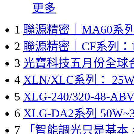
更多
1
聯源精密｜MA60系列
2
聯源精密｜CF系列：1
3
光寶科技五月份全球
4
XLN/XLC系列： 25W
5
XLG-240/320-48-A
6
XLG-DA2系列 50W~3
7
「智能調光只是基本