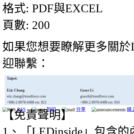
格式: PDF與EXCEL
頁數: 200
如果您想要瞭解更多關於LE
迎聯繫：
Taipei:
Eric Chang
Grace Li
eric.chang@trendforce.com
graceli@trendforce.com
+886-2-8978-6488 ext. 822
+886-2-8978-6488 ext. 916
RSS
列印
分享
線
【免責聲明】
1、「LEDinside」