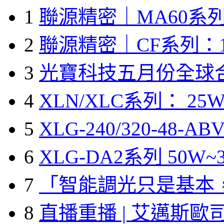
1
聯源精密｜MA60系列
2
聯源精密｜CF系列：1
3
光寶科技五月份全球
4
XLN/XLC系列： 25W
5
XLG-240/320-48-A
6
XLG-DA2系列 50W~3
7
「智能調光只是基本
8
直播重播 | 艾邁斯歐