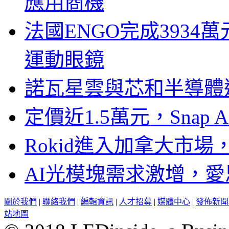
應用商機
法國ENGO完成3934萬
運動眼鏡
諾瓦星雲與芯和半導體達
定價近1.5萬元，Snap
Rokid進入加拿大市
AI光模塊需求激增，愛
關於我們
|
聯絡我們
|
編輯資訊
|
人才招募
|
媒體中心
|
發佈新聞
站地圖