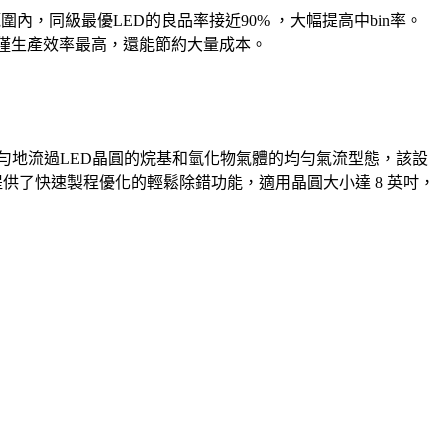
in誤差範圍內，同級最優LED的良品率接近90% ，大幅提高中bin率。
，不僅生產效率最高，還能節約大量成本。
計是用來產生能均勻地流過LED晶圓的烷基和氫化物氣體的均勻氣流型態，該設
化設計提供了快速製程優化的輕鬆除錯功能，適用晶圓大小達 8 英吋，