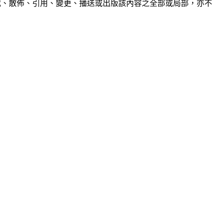
制、轉載、散佈、引用、變更、播送或出版該內容之全部或局部，亦不