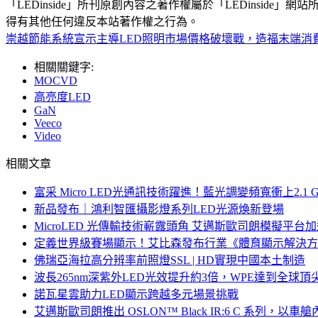
「LEDinside」所刊原創內容之著作權屬於「LEDins
得有其他任何違反本站著作權之行為。
崇越節能系統宣示主導LED照明市場價格破壞戰，造福末端消
相關關鍵字:
MOCVD
高亮度LED
GaN
Veeco
Video
相關文章
富采 Micro LED光通訊技術躍進！藍光調變頻寬衝上2.1 G
新品發布｜鴻利智匯攝影燈系列LED光源煥新登場
MicroLED 光傳輸技術嶄露頭角 艾邁斯歐司朗模擬平台加
定義世界級賽場顯示！艾比森發布行業《體育顯示解決方
佛瑞亞海拉高分辨率前照燈SSL | HD實現中國本土制造
波長265nm深紫外LED光效提升約3倍，WPE達到全球頂尖
諾瓦星雲助力LED顯示跨越多元場景挑戰
艾邁斯歐司朗推出 OSLON™ Black IR:6 C 系