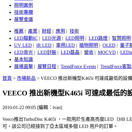
照明案例
技術專欄
展覽會議
推薦
|
產業
|
財經
|
應用
|
技術
LED驅動IC
|
LED光源
|
LED照明
|
LED路燈
|
智慧照明
UV LED
|
IR LED
|
車用LED
|
植物照明
|
OLED
|
量子
LED背光
|
LED封裝
|
LED磊晶
|
營收
|
MOCVD
|
LEDi
基本知識
展場直擊
|
展覽日程
|
TrendForce Events
|
TrendForce
首頁
>
市場新品
>
VEECO 推出新機型K465i 可達成最低的
VEECO 推出新機型K465i 可達成最低
2010-01-22 09:05 [編輯：ivan]
Veeco推出TurboDisc K465i ，一款用於生產高亮度LED（
可，該公司已經接到了亞太區域多個 LED 用戶的訂單。