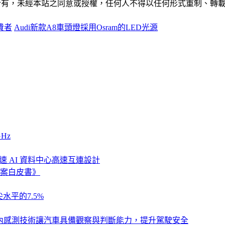
ide」網站所有，未經本站之同意或授權，任何人不得以任何形式重
費者
Audi新款A8車頭燈採用Osram的LED光源
Hz
速 AI 資料中心高速互連設計
案白皮書》
水平的7.5%
列，以車艙內感測技術讓汽車具備觀察與判斷能力，提升駕駛安全