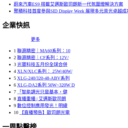
蔚來汽車ES9 搭載艾邁斯歐司朗新一代氛圍燈解決方案
聚積科技首度參與SID Display Week 展現多元背光
企業快訊
更多
1
聯源精密｜MA60系列：10
2
聯源精密｜CF系列：12V/
3
光寶科技五月份全球合併
4
XLN/XLC系列： 25W/40W/
5
XLG-240/320-48-ABV系列
6
XLG-DA2系列 50W~320W D
7
「智能調光只是基本，健
8
直播重播 | 艾邁斯歐司朗
9
數位控制應用發光！明緯
10
【直播預告】歐司朗光電
一周點擊榜