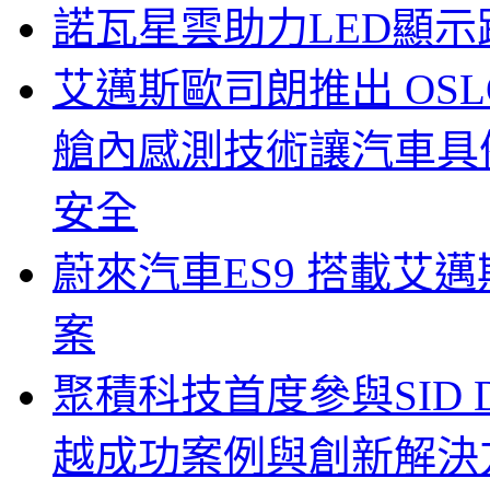
諾瓦星雲助力LED顯
艾邁斯歐司朗推出 OSLON
艙內感測技術讓汽車具
安全
蔚來汽車ES9 搭載艾
案
聚積科技首度參與SID Di
越成功案例與創新解決