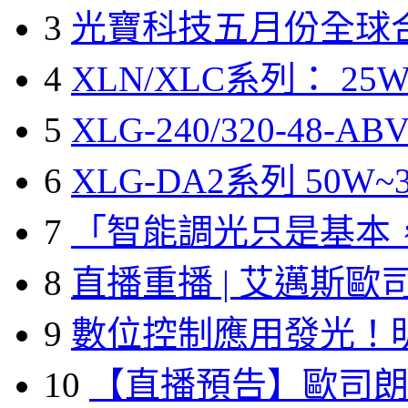
3
光寶科技五月份全球
4
XLN/XLC系列： 25W
5
XLG-240/320-48-A
6
XLG-DA2系列 50W~3
7
「智能調光只是基本
8
直播重播 | 艾邁斯歐
9
數位控制應用發光！
10
【直播預告】歐司