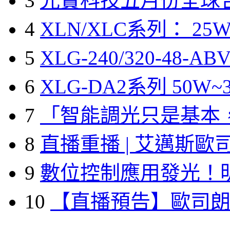
3
光寶科技五月份全球
4
XLN/XLC系列： 25W
5
XLG-240/320-48-A
6
XLG-DA2系列 50W~3
7
「智能調光只是基本
8
直播重播 | 艾邁斯歐
9
數位控制應用發光！
10
【直播預告】歐司