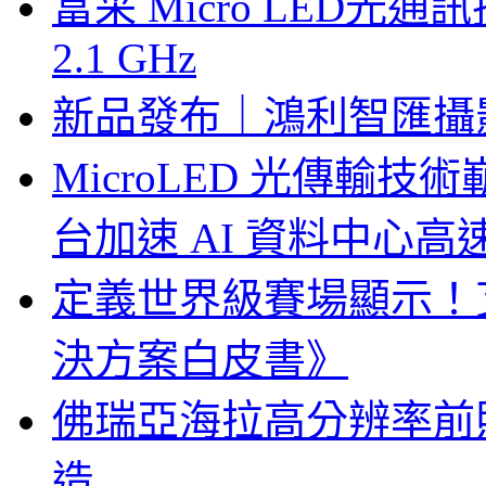
富采 Micro LED
2.1 GHz
新品發布｜鴻利智匯攝
MicroLED 光傳輸
台加速 AI 資料中心
定義世界級賽場顯示！
決方案白皮書》
佛瑞亞海拉高分辨率前照燈
造