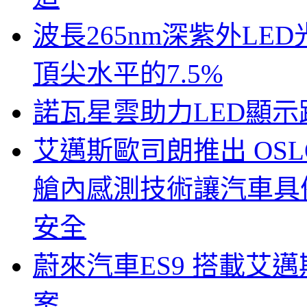
波長265nm深紫外LE
頂尖水平的7.5%
諾瓦星雲助力LED顯
艾邁斯歐司朗推出 OSLON
艙內感測技術讓汽車具
安全
蔚來汽車ES9 搭載艾
案