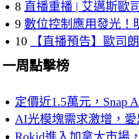
8
直播重播 | 艾邁斯歐
9
數位控制應用發光！
10
【直播預告】歐司
一周點擊榜
定價近1.5萬元，Snap
AI光模塊需求激增，愛
Rokid進入加拿大市