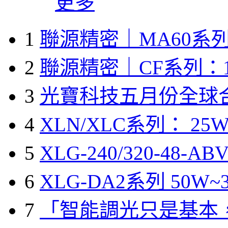
更多
1
聯源精密｜MA60系列
2
聯源精密｜CF系列：1
3
光寶科技五月份全球
4
XLN/XLC系列： 25W
5
XLG-240/320-48-A
6
XLG-DA2系列 50W~3
7
「智能調光只是基本