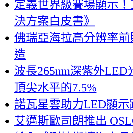
定義世界級賽場顯示！
決方案白皮書》
佛瑞亞海拉高分辨率前照燈
造
波長265nm深紫外LE
頂尖水平的7.5%
諾瓦星雲助力LED顯
艾邁斯歐司朗推出 OSLON