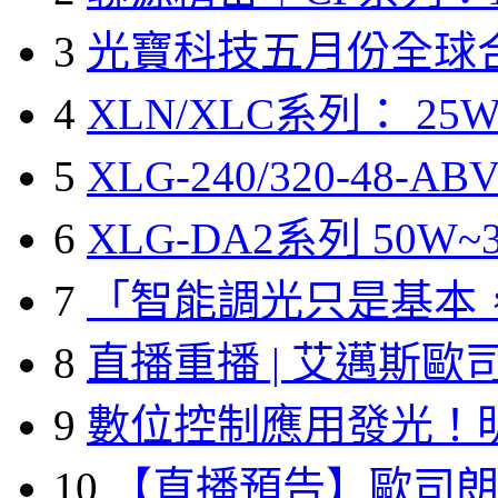
3
光寶科技五月份全球
4
XLN/XLC系列： 25W
5
XLG-240/320-48-A
6
XLG-DA2系列 50W~3
7
「智能調光只是基本
8
直播重播 | 艾邁斯歐
9
數位控制應用發光！
10
【直播預告】歐司