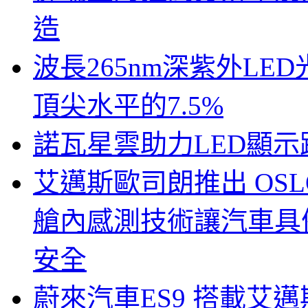
造
波長265nm深紫外LE
頂尖水平的7.5%
諾瓦星雲助力LED顯
艾邁斯歐司朗推出 OSLON
艙內感測技術讓汽車具
安全
蔚來汽車ES9 搭載艾