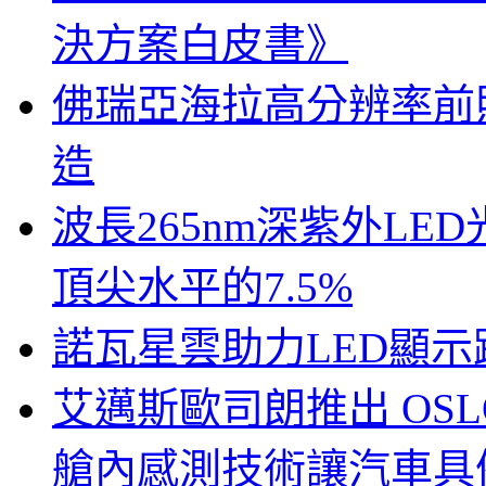
決方案白皮書》
佛瑞亞海拉高分辨率前照燈
造
波長265nm深紫外LE
頂尖水平的7.5%
諾瓦星雲助力LED顯
艾邁斯歐司朗推出 OSLON
艙內感測技術讓汽車具