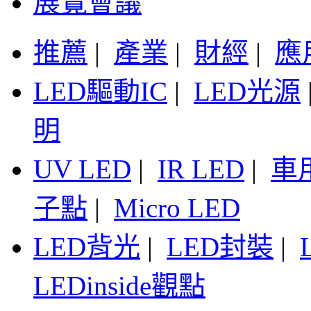
展覽會議
推薦
|
產業
|
財經
|
應
LED驅動IC
|
LED光源
明
UV LED
|
IR LED
|
車
子點
|
Micro LED
LED背光
|
LED封裝
|
LEDinside觀點