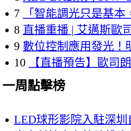
7
「智能調光只是基本
8
直播重播 | 艾邁斯歐
9
數位控制應用發光！
10
【直播預告】歐司
一周點擊榜
LED球形影院入駐深