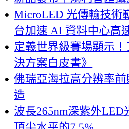
MicroLED 光傳輸
台加速 AI 資料中心
定義世界級賽場顯示！
決方案白皮書》
佛瑞亞海拉高分辨率前照燈
造
波長265nm深紫外LE
頂尖水平的7.5%