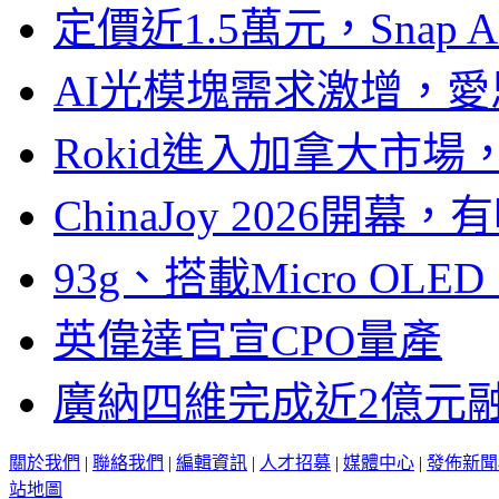
定價近1.5萬元，Snap
AI光模塊需求激增，愛
Rokid進入加拿大市
ChinaJoy 2026
93g、搭載Micro OL
英偉達官宣CPO量產
廣納四維完成近2億元
關於我們
|
聯絡我們
|
編輯資訊
|
人才招募
|
媒體中心
|
發佈新聞
站地圖