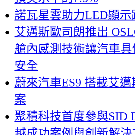
諾瓦星雲助力LED顯
艾邁斯歐司朗推出 OSLON
艙內感測技術讓汽車具
安全
蔚來汽車ES9 搭載艾
案
聚積科技首度參與SID Di
越成功案例與創新解決