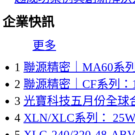
企業快訊
更多
1
聯源精密｜MA60系列
2
聯源精密｜CF系列：1
3
光寶科技五月份全球
4
XLN/XLC系列： 25W
5
XLG-240/320-48-A