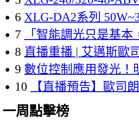
6
XLG-DA2系列 50W~3
7
「智能調光只是基本
8
直播重播 | 艾邁斯歐
9
數位控制應用發光！
10
【直播預告】歐司
一周點擊榜