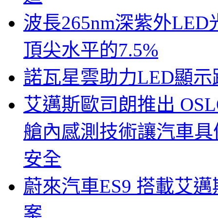
波長265nm深紫外LE
頂尖水平的7.5%
諾瓦星雲助力LED顯
艾邁斯歐司朗推出 OSLON
艙內感測技術讓汽車具
安全
蔚來汽車ES9 搭載艾
案