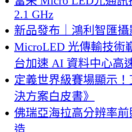
富采 Micro LED
2.1 GHz
新品發布｜鴻利智匯攝
MicroLED 光傳輸
台加速 AI 資料中心
定義世界級賽場顯示！
決方案白皮書》
佛瑞亞海拉高分辨率前照燈
造