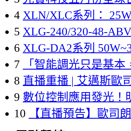
4
XLN/XLC系列： 25W
5
XLG-240/320-48-A
6
XLG-DA2系列 50W~3
7
「智能調光只是基本
8
直播重播 | 艾邁斯歐
9
數位控制應用發光！
10
【直播預告】歐司