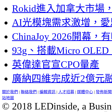
Rokid進入加拿大市
AI光模塊需求激增，愛
ChinaJoy 2026
93g、搭載Micro OL
英偉達官宣CPO量產
廣納四維完成近2億元
關於我們
|
聯絡我們
|
編輯資訊
|
人才招募
|
媒體中心
|
發佈新聞
站地圖
© 2018 LEDinside, a Busin