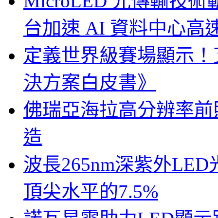
MicroLED 光傳輸
台加速 AI 資料中心
定義世界級賽場顯示！
決方案白皮書》
佛瑞亞海拉高分辨率前照燈
造
波長265nm深紫外LE
頂尖水平的7.5%