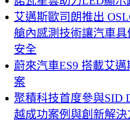
諾瓦星雲助力LED顯
艾邁斯歐司朗推出 OSLON
艙內感測技術讓汽車具
安全
蔚來汽車ES9 搭載艾
案
聚積科技首度參與SID Di
越成功案例與創新解決