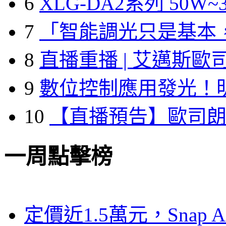
6
XLG-DA2系列 50W~3
7
「智能調光只是基本
8
直播重播 | 艾邁斯歐
9
數位控制應用發光！
10
【直播預告】歐司
一周點擊榜
定價近1.5萬元，Snap