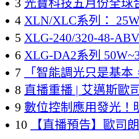
3
光寶科技五月份全球
4
XLN/XLC系列： 25W
5
XLG-240/320-48-A
6
XLG-DA2系列 50W~3
7
「智能調光只是基本
8
直播重播 | 艾邁斯歐
9
數位控制應用發光！
10
【直播預告】歐司