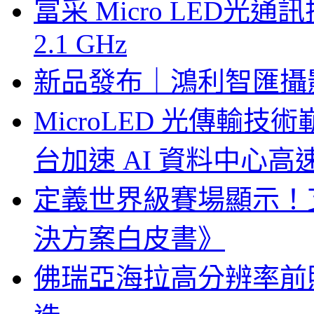
富采 Micro LED
2.1 GHz
新品發布｜鴻利智匯攝
MicroLED 光傳輸
台加速 AI 資料中心
定義世界級賽場顯示！
決方案白皮書》
佛瑞亞海拉高分辨率前照燈