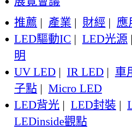
展覽會議
推薦
|
產業
|
財經
|
應
LED驅動IC
|
LED光源
明
UV LED
|
IR LED
|
車
子點
|
Micro LED
LED背光
|
LED封裝
|
LEDinside觀點