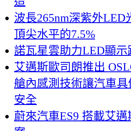
造
波長265nm深紫外LE
頂尖水平的7.5%
諾瓦星雲助力LED顯
艾邁斯歐司朗推出 OSLON
艙內感測技術讓汽車具
安全
蔚來汽車ES9 搭載艾