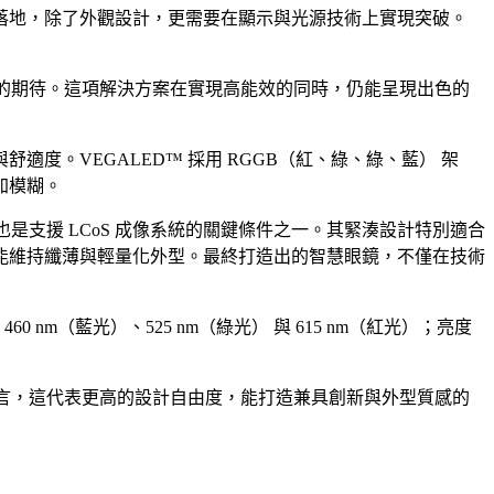
落地，除了外觀設計，更需要在顯示與光源技術上實現突破。
活風格的期待。這項解決方案在實現高能效的同時，仍能呈現出色的
。VEGALED™ 採用 RGGB（紅、綠、綠、藍） 架
加模糊。
是支援 LCoS 成像系統的關鍵條件之一。其緊湊設計特別適合
能維持纖薄與輕量化外型。最終打造出的智慧眼鏡，不僅在技術
0 nm（藍光）、525 nm（綠光） 與 615 nm（紅光）；亮度
。
而言，這代表更高的設計自由度，能打造兼具創新與外型質感的