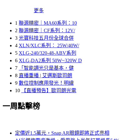
更多
1
聯源精密｜MA60系列：10
2
聯源精密｜CF系列：12V/
3
光寶科技五月份全球合併
4
XLN/XLC系列： 25W/40W/
5
XLG-240/320-48-ABV系列
6
XLG-DA2系列 50W~320W D
7
「智能調光只是基本，健
8
直播重播 | 艾邁斯歐司朗
9
數位控制應用發光！明緯
10
【直播預告】歐司朗光電
一周點擊榜
定價近1.5萬元，Snap AR眼鏡即將正式亮相