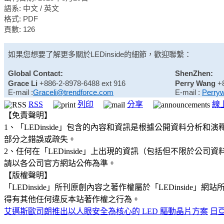
語系: 中文 / 英文
格式: PDF
頁數: 126
如果您想要了解更多關於
LEDinside
的細節，歡迎聯繫：
Global Contact:
ShenZhen:
Grace Li
+886-2-8978-6488 ext 916
Perry Wang
+
E-mail :
Graceli@trendforce.com
E-mail :
Perry
RSS
列印
分享
線
【免責聲明】
1、「LEDinside」包含的內容和資訊是根據公開資料分
部分之錯誤或疏失。
2、任何在「LEDinside」上出現的資訊（包括但不限於
請以各公司官方網站公佈為準。
【版權聲明】
「LEDinside」所刊原創內容之著作權屬於「LEDins
得有其他任何違反本站著作權之行為。
艾邁斯歐司朗推出以人眼安全為核心的 LED 驅動晶片方案
日亞