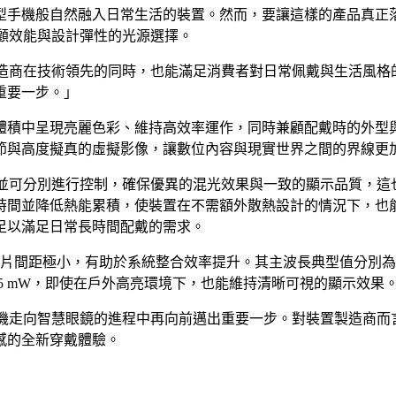
型手機般自然融入日常生活的裝置。然而，要讓這樣的產品真正
兼顧效能與設計彈性的光源選擇。
LED™ 讓製造商在技術領先的同時，也能滿足消費者對日常佩戴與生
重要一步。」
中呈現亮麗色彩、維持高效率運作，同時兼顧配戴時的外型與舒適度
節與高度擬真的虛擬影像，讓數位內容與現實世界之間的界線更
，並可分別進行控制，確保優異的混光效果與一致的顯示品質，這也
時間並降低熱能累積，使裝置在不需額外散熱設計的情況下，也
足以滿足日常長時間配戴的需求。
m²，晶片間距極小，有助於系統整合效率提升。其主波長典型值分別為 46
 175 mW，即使在戶外高亮環境下，也能維持清晰可視的顯示效果
型手機走向智慧眼鏡的進程中再向前邁出重要一步。對裝置製造商
感的全新穿戴體驗。