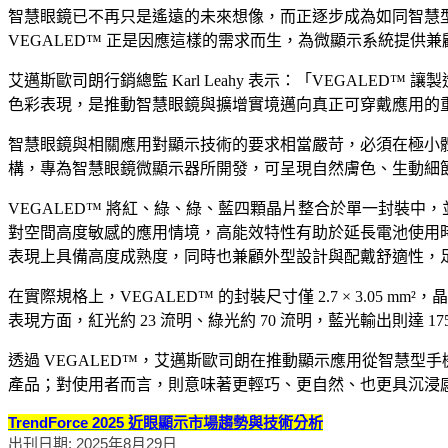
智慧眼鏡已不再只是遙遠的未來想像，而正逐步成為如同智慧
VEGALED™ 正是因應這樣的需求而生，為微顯示系統提供
艾邁斯歐司朗行銷總監 Karl Leahy 表示：「VEGA
色彩表現，是推動智慧眼鏡與擴增實境邁向真正可穿戴應用的
智慧眼鏡與相關應用對顯示技術的要求相當嚴苛，必須在極小體積
構，專為智慧眼鏡微顯示器所開發，可呈現自然膚色、生動細
VEGALED™ 將紅、綠、綠、藍四顆晶片整合於單一封裝中
對空間高度敏感的應用情境，高能效特性有助於延長電池使用
表現上具備高度成熟度，同時也兼顧外型設計與配戴舒適性，
在實際規格上，VEGALED™ 的封裝尺寸僅 2.7 × 3.05 m
表現方面，紅光約 23 流明、綠光約 70 流明，藍光輸出則達
透過 VEGALED™，艾邁斯歐司朗在推動顯示應用從智慧
產品；對使用者而言，則意味著更輕巧、更自然、也更具沉浸
TrendForce 2025 近眼顯示市場趨勢與技術分析
出刊日期: 2025年8月29日