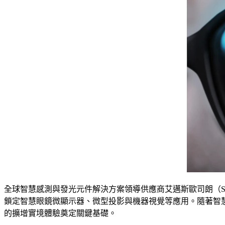
全球智慧感測與發光元件解決方案領導供應商艾邁斯歐司朗（SIX：A
鎖定智慧眼鏡微顯示器、微型投影與機器視覺等應用。隨著智
的擴增實境體驗奠定關鍵基礎。