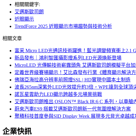
相關關鍵字:
艾邁斯歐司朗
近眼顯示
TrendForce 2025 近眼顯示市場趨勢與技術分析
相關文章
富采 Micro LED光通訊技術躍進！藍光調變頻寬衝上2.1 G
新品發布｜鴻利智匯攝影燈系列LED光源煥新登場
MicroLED 光傳輸技術嶄露頭角 艾邁斯歐司朗模擬平台加
定義世界級賽場顯示！艾比森發布行業《體育顯示解決方
佛瑞亞海拉高分辨率前照燈SSL | HD實現中國本土制造
波長265nm深紫外LED光效提升約3倍，WPE達到全球頂尖
諾瓦星雲助力LED顯示跨越多元場景挑戰
艾邁斯歐司朗推出 OSLON™ Black IR:6 C 系
蔚來汽車ES9 搭載艾邁斯歐司朗新一代氛圍燈解決方案
聚積科技首度參與SID Display Week 展現多元背光
企業快訊