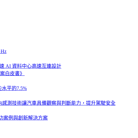
Hz
速 AI 資料中心高速互連設計
案白皮書》
水平的7.5%
列，以車艙內感測技術讓汽車具備觀察與判斷能力，提升駕駛安全
卓越成功案例與創新解決方案