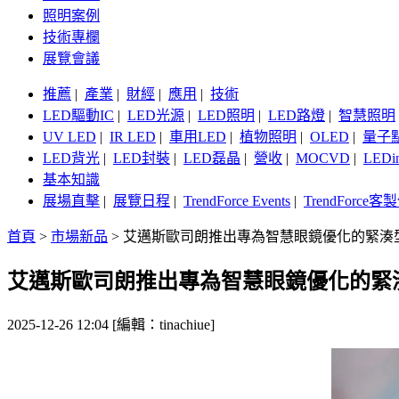
照明案例
技術專欄
展覽會議
推薦
|
產業
|
財經
|
應用
|
技術
LED驅動IC
|
LED光源
|
LED照明
|
LED路燈
|
智慧照明
UV LED
|
IR LED
|
車用LED
|
植物照明
|
OLED
|
量子
LED背光
|
LED封裝
|
LED磊晶
|
營收
|
MOCVD
|
LEDi
基本知識
展場直擊
|
展覽日程
|
TrendForce Events
|
TrendForce
首頁
>
市場新品
>
艾邁斯歐司朗推出專為智慧眼鏡優化的緊湊型R
艾邁斯歐司朗推出專為智慧眼鏡優化的緊湊型
2025-12-26 12:04 [編輯：tinachiue]