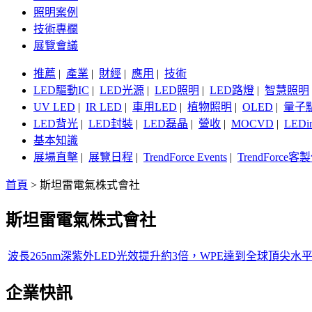
照明案例
技術專欄
展覽會議
推薦
|
產業
|
財經
|
應用
|
技術
LED驅動IC
|
LED光源
|
LED照明
|
LED路燈
|
智慧照明
UV LED
|
IR LED
|
車用LED
|
植物照明
|
OLED
|
量子
LED背光
|
LED封裝
|
LED磊晶
|
營收
|
MOCVD
|
LEDi
基本知識
展場直擊
|
展覽日程
|
TrendForce Events
|
TrendForce
首頁
>
斯坦雷電氣株式會社
斯坦雷電氣株式會社
波長265nm深紫外LED光效提升約3倍，WPE達到全球頂尖水平的
企業快訊