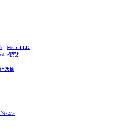
點
|
Micro LED
nside觀點
客製化活動
7.5%