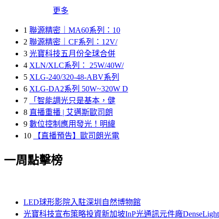
更多
1
聯源精密｜MA60系列：10
2
聯源精密｜CF系列：12V/
3
光寶科技五月份全球合併
4
XLN/XLC系列： 25W/40W/
5
XLG-240/320-48-ABV系列
6
XLG-DA2系列 50W~320W D
7
「智能調光只是基本，健
8
直播重播 | 艾邁斯歐司朗
9
數位控制應用發光！明緯
10
【直播預告】歐司朗光電
一周點擊榜
LED球形影院入駐深圳自然博物館
光寶科技宣布策略投資新加坡InP光通訊元件廠DenseLi