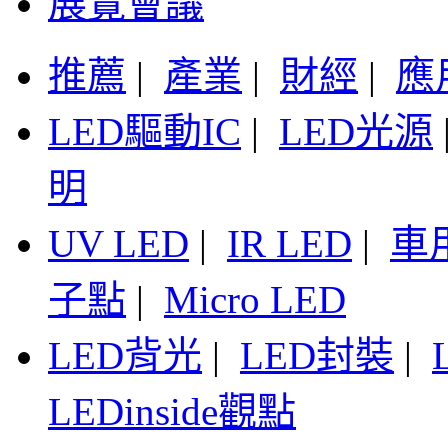
展覽會議
推薦
|
產業
|
財經
|
應
LED驅動IC
|
LED光源
明
UV LED
|
IR LED
|
車
子點
|
Micro LED
LED背光
|
LED封裝
|
LEDinside觀點