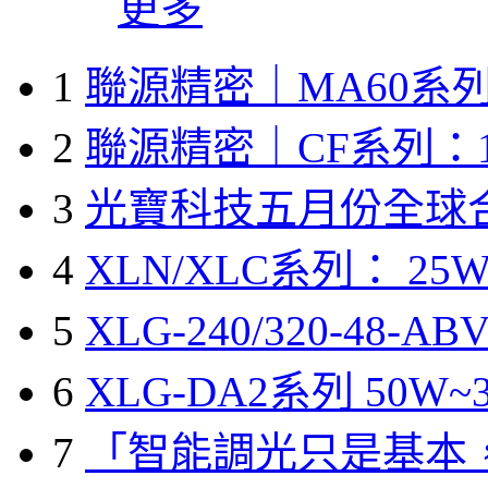
更多
1
聯源精密｜MA60系列
2
聯源精密｜CF系列：1
3
光寶科技五月份全球
4
XLN/XLC系列： 25W
5
XLG-240/320-48-A
6
XLG-DA2系列 50W~3
7
「智能調光只是基本