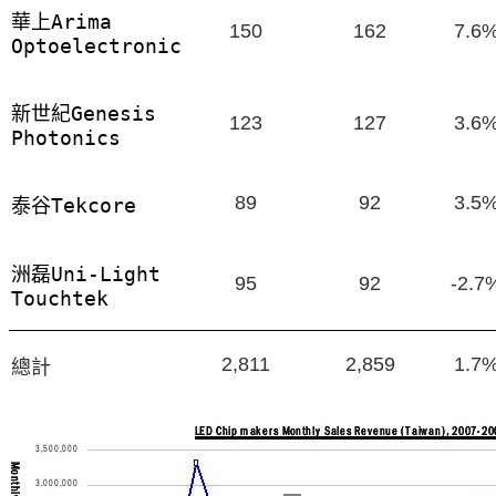
華上
Arima
150
162
7.6
Optoelectronic
新世紀
Genesis
123
127
3.6
Photonics
89
92
3.5
泰谷
Tekcore
洲磊
Uni-Light
95
92
-2.7
Touchtek
2,811
2,859
1.7
總計