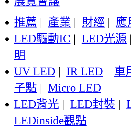
展覽會議
推薦
|
產業
|
財經
|
應
LED驅動IC
|
LED光源
明
UV LED
|
IR LED
|
車
子點
|
Micro LED
LED背光
|
LED封裝
|
LEDinside觀點