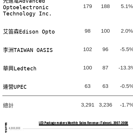
先進電
Advanced
179
188
5.1%
Optoelectronic
Technology Inc.
98
100
2.0%
艾笛森
Edison Opto
102
96
-5.5
李洲
TAIWAN OASIS
100
87
-13.3
華興
Ledtech
63
63
-0.5
連營
UPEC
3,291
3,236
-1.7
總計