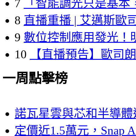
7
「智能調光只是基本
8
直播重播 | 艾邁斯歐
9
數位控制應用發光！
10
【直播預告】歐司
一周點擊榜
諾瓦星雲與芯和半導體達
定價近1.5萬元，Snap