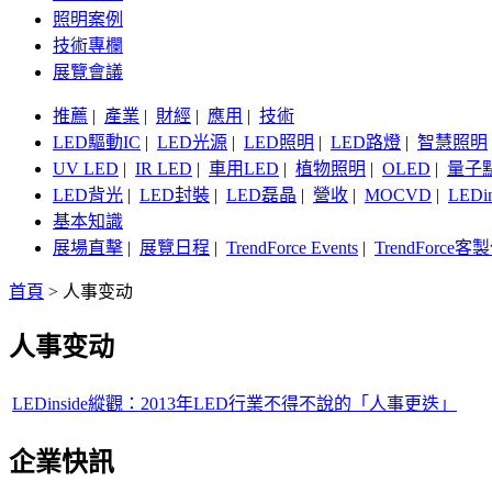
照明案例
技術專欄
展覽會議
推薦
|
產業
|
財經
|
應用
|
技術
LED驅動IC
|
LED光源
|
LED照明
|
LED路燈
|
智慧照明
UV LED
|
IR LED
|
車用LED
|
植物照明
|
OLED
|
量子
LED背光
|
LED封裝
|
LED磊晶
|
營收
|
MOCVD
|
LEDi
基本知識
展場直擊
|
展覽日程
|
TrendForce Events
|
TrendForce
首頁
>
人事变动
人事变动
LEDinside縱觀：2013年LED行業不得不說的「人事更迭」
企業快訊