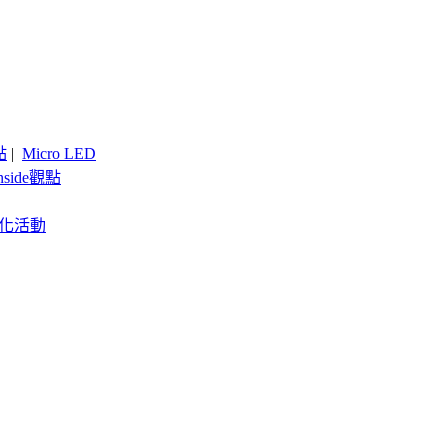
點
|
Micro LED
nside觀點
客製化活動