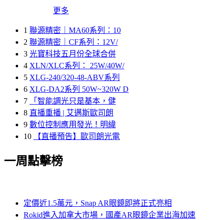
更多
1
聯源精密｜MA60系列：10
2
聯源精密｜CF系列：12V/
3
光寶科技五月份全球合併
4
XLN/XLC系列： 25W/40W/
5
XLG-240/320-48-ABV系列
6
XLG-DA2系列 50W~320W D
7
「智能調光只是基本，健
8
直播重播 | 艾邁斯歐司朗
9
數位控制應用發光！明緯
10
【直播預告】歐司朗光電
一周點擊榜
定價近1.5萬元，Snap AR眼鏡即將正式亮相
Rokid進入加拿大市場，國產AR眼鏡企業出海加速