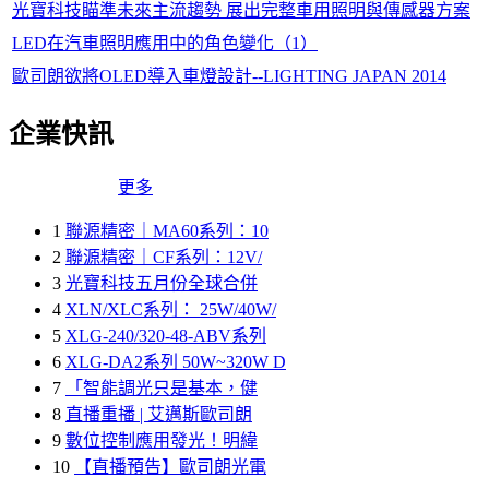
光寶科技瞄準未來主流趨勢 展出完整車用照明與傳感器方案
LED在汽車照明應用中的角色變化（1）
歐司朗欲將OLED導入車燈設計--LIGHTING JAPAN 2014
企業快訊
更多
1
聯源精密｜MA60系列：10
2
聯源精密｜CF系列：12V/
3
光寶科技五月份全球合併
4
XLN/XLC系列： 25W/40W/
5
XLG-240/320-48-ABV系列
6
XLG-DA2系列 50W~320W D
7
「智能調光只是基本，健
8
直播重播 | 艾邁斯歐司朗
9
數位控制應用發光！明緯
10
【直播預告】歐司朗光電