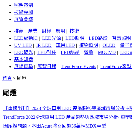
照明案例
技術專欄
展覽會議
推薦
|
產業
|
財經
|
應用
|
技術
LED驅動IC
|
LED光源
|
LED照明
|
LED路燈
|
智慧照明
UV LED
|
IR LED
|
車用LED
|
植物照明
|
OLED
|
量子
LED背光
|
LED封裝
|
LED磊晶
|
營收
|
MOCVD
|
LEDi
基本知識
展場直擊
|
展覽日程
|
TrendForce Events
|
TrendForce
首頁
>
尾燈
尾燈
【重磅出刊】2023 全球車用 LED 產品趨勢與區域市場分析
TrendForce 2022全球車用 LED 產品趨勢與區域市場分析- 重
因尾燈問題，本田Acura將召回超36萬輛MDX車型