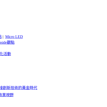
點
|
Micro LED
nside觀點
客製化活動
-迎接創新技術的黃金時代
塑商業視野