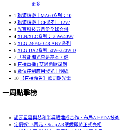
更多
1
聯源精密｜MA60系列：10
2
聯源精密｜CF系列：12V/
3
光寶科技五月份全球合併
4
XLN/XLC系列： 25W/40W/
5
XLG-240/320-48-ABV系列
6
XLG-DA2系列 50W~320W D
7
「智能調光只是基本，健
8
直播重播 | 艾邁斯歐司朗
9
數位控制應用發光！明緯
10
【直播預告】歐司朗光電
一周點擊榜
諾瓦星雲與芯和半導體達成合作，布局AI+EDA技術
定價近1.5萬元，Snap AR眼鏡即將正式亮相