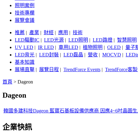
照明案例
技術專欄
展覽會議
推薦
|
產業
|
財經
|
應用
|
技術
LED驅動IC
|
LED光源
|
LED照明
|
LED路燈
|
智慧照明
UV LED
|
IR LED
|
車用LED
|
植物照明
|
OLED
|
量子
LED背光
|
LED封裝
|
LED磊晶
|
營收
|
MOCVD
|
LEDi
基本知識
展場直擊
|
展覽日程
|
TrendForce Events
|
TrendForce
首頁
>
Dageon
Dageon
韓國多建科技Dageon 藍寶石基板設備供應商 因應4~6吋晶
企業快訊