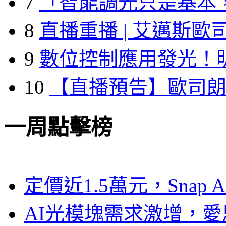
7
「智能調光只是基本
8
直播重播 | 艾邁斯歐
9
數位控制應用發光！
10
【直播預告】歐司
一周點擊榜
定價近1.5萬元，Snap
AI光模塊需求激增，愛