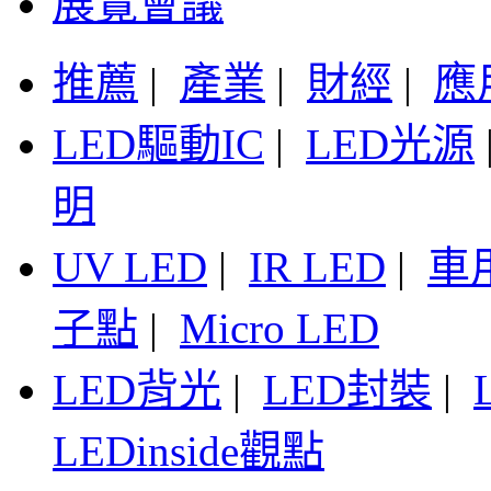
展覽會議
推薦
|
產業
|
財經
|
應
LED驅動IC
|
LED光源
明
UV LED
|
IR LED
|
車
子點
|
Micro LED
LED背光
|
LED封裝
|
LEDinside觀點