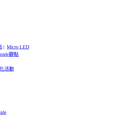
點
|
Micro LED
nside觀點
客製化活動
de