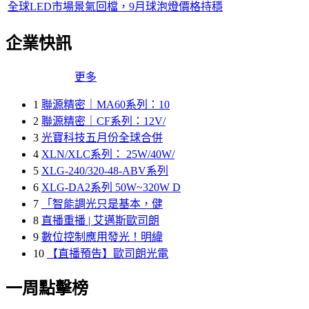
全球LED市場景氣回檔，9月球泡燈價格持穩
企業快訊
更多
1
聯源精密｜MA60系列：10
2
聯源精密｜CF系列：12V/
3
光寶科技五月份全球合併
4
XLN/XLC系列： 25W/40W/
5
XLG-240/320-48-ABV系列
6
XLG-DA2系列 50W~320W D
7
「智能調光只是基本，健
8
直播重播 | 艾邁斯歐司朗
9
數位控制應用發光！明緯
10
【直播預告】歐司朗光電
一周點擊榜