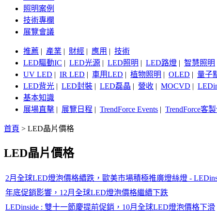
照明案例
技術專欄
展覽會議
推薦
|
產業
|
財經
|
應用
|
技術
LED驅動IC
|
LED光源
|
LED照明
|
LED路燈
|
智慧照明
UV LED
|
IR LED
|
車用LED
|
植物照明
|
OLED
|
量子
LED背光
|
LED封裝
|
LED磊晶
|
營收
|
MOCVD
|
LEDi
基本知識
展場直擊
|
展覽日程
|
TrendForce Events
|
TrendForce
首頁
>
LED晶片價格
LED晶片價格
2月全球LED燈泡價格續跌，歐美市場積極推廣燈絲燈 - LEDinsi
年底促銷影響，12月全球LED燈泡價格繼續下跌
LEDinside : 雙十一節慶提前促銷，10月全球LED燈泡價格下滑