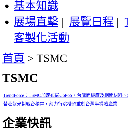
基本知識
展場直擊
|
展覽日程
|
客製化活動
首頁
>
TSMC
TSMC
TrendForce：TSMC加速布局CoPoS，台灣面板廠及相關材料、設備商藉
若赴紫光對戰台積電，蔡力行跳槽恐重創台灣半導體產業
企業快訊