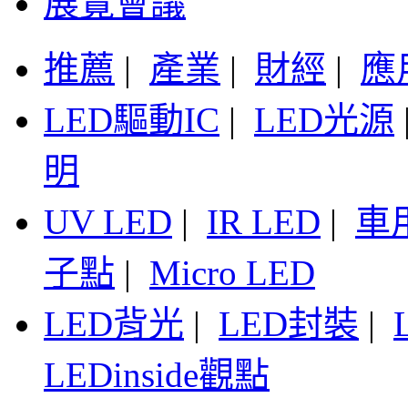
展覽會議
推薦
|
產業
|
財經
|
應
LED驅動IC
|
LED光源
明
UV LED
|
IR LED
|
車
子點
|
Micro LED
LED背光
|
LED封裝
|
LEDinside觀點