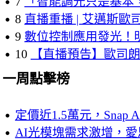
7
「智能調光只是基本
8
直播重播 | 艾邁斯歐
9
數位控制應用發光！
10
【直播預告】歐司
一周點擊榜
定價近1.5萬元，Snap
AI光模塊需求激增，愛