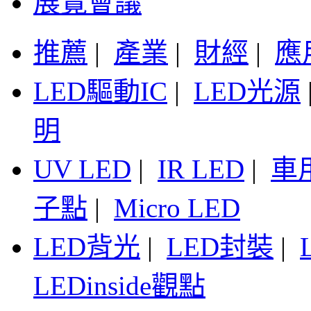
展覽會議
推薦
|
產業
|
財經
|
應
LED驅動IC
|
LED光源
明
UV LED
|
IR LED
|
車
子點
|
Micro LED
LED背光
|
LED封裝
|
LEDinside觀點