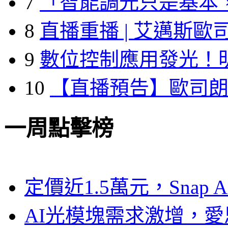
7
「智能調光只是基本
8
直播重播 | 艾邁斯歐
9
數位控制應用發光！
10
【直播預告】歐司
一周點擊榜
定價近1.5萬元，Snap
AI光模塊需求激增，愛