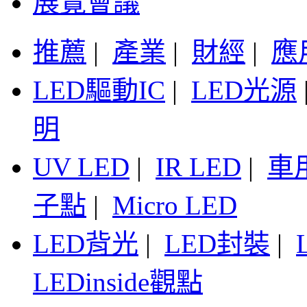
展覽會議
推薦
|
產業
|
財經
|
應
LED驅動IC
|
LED光源
明
UV LED
|
IR LED
|
車
子點
|
Micro LED
LED背光
|
LED封裝
|
LEDinside觀點