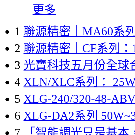
更多
1
聯源精密｜MA60系列
2
聯源精密｜CF系列：1
3
光寶科技五月份全球
4
XLN/XLC系列： 25W
5
XLG-240/320-48-A
6
XLG-DA2系列 50W~3
7
「智能調光只是基本