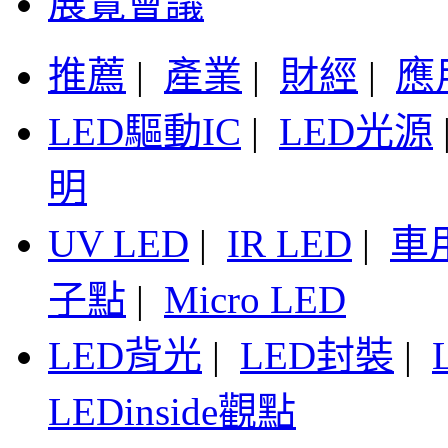
展覽會議
推薦
|
產業
|
財經
|
應
LED驅動IC
|
LED光源
明
UV LED
|
IR LED
|
車
子點
|
Micro LED
LED背光
|
LED封裝
|
LEDinside觀點