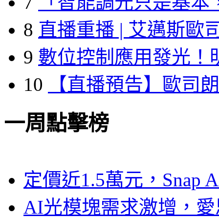
7
「智能調光只是基本
8
直播重播 | 艾邁斯歐
9
數位控制應用發光！
10
【直播預告】歐司
一周點擊榜
定價近1.5萬元，Snap
AI光模塊需求激增，愛