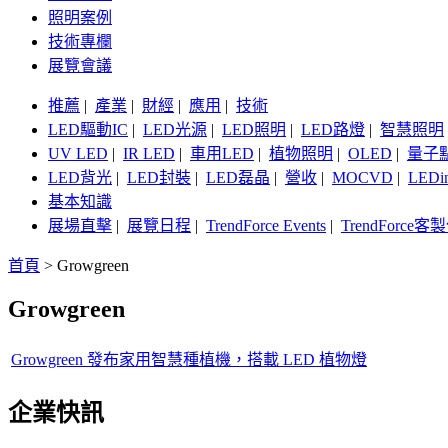
照明案例
技術專欄
展覽會議
推薦
|
產業
|
財經
|
應用
|
技術
LED驅動IC
|
LED光源
|
LED照明
|
LED路燈
|
智慧照明
UV LED
|
IR LED
|
車用LED
|
植物照明
|
OLED
|
量子
LED背光
|
LED封裝
|
LED磊晶
|
營收
|
MOCVD
|
LEDi
基本知識
展場直擊
|
展覽日程
|
TrendForce Events
|
TrendForce
首頁
>
Growgreen
Growgreen
Growgreen 發布家用智慧種植機，搭載 LED 植物燈
企業快訊