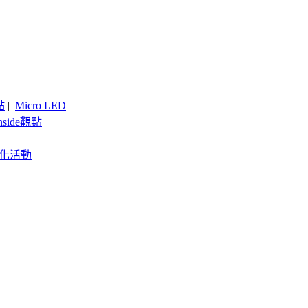
點
|
Micro LED
nside觀點
客製化活動