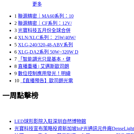
更多
1
聯源精密｜MA60系列：10
2
聯源精密｜CF系列：12V/
3
光寶科技五月份全球合併
4
XLN/XLC系列： 25W/40W/
5
XLG-240/320-48-ABV系列
6
XLG-DA2系列 50W~320W D
7
「智能調光只是基本，健
8
直播重播 | 艾邁斯歐司朗
9
數位控制應用發光！明緯
10
【直播預告】歐司朗光電
一周點擊榜
LED球形影院入駐深圳自然博物館
光寶科技宣布策略投資新加坡InP光通訊元件廠DenseLi