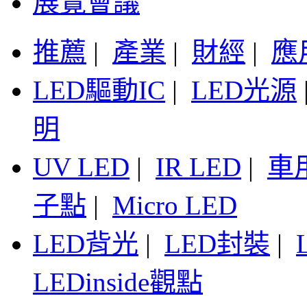
展覽會議
推薦
|
產業
|
財經
|
應
LED驅動IC
|
LED光源
明
UV LED
|
IR LED
|
車
子點
|
Micro LED
LED背光
|
LED封裝
|
LEDinside觀點