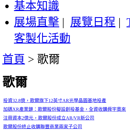
基本知識
展場直擊
|
展覽日程
|
客製化活動
首頁
>
歌爾
歌爾
投資32.8億，歌爾旗下12英寸AR光學晶圓基地投產
加碼XR產業鏈：歌爾股份擬設創投基金，全資收購舜宇奧來
注冊資本2億元，歌爾股份成立AR/VR新公司
歌爾股份終止收購聯豐商業兩家子公司