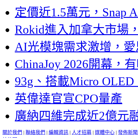
定價近1.5萬元，Snap
Rokid進入加拿大市
AI光模塊需求激增，愛
ChinaJoy 2026
93g、搭載Micro OL
英偉達官宣CPO量產
廣納四維完成近2億元
關於我們
|
聯絡我們
|
編輯資訊
|
人才招募
|
媒體中心
|
發佈新聞