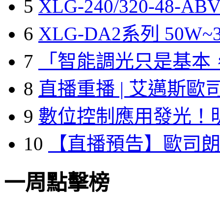
5
XLG-240/320-48-A
6
XLG-DA2系列 50W~3
7
「智能調光只是基本
8
直播重播 | 艾邁斯歐
9
數位控制應用發光！
10
【直播預告】歐司
一周點擊榜