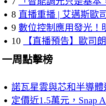
7
「智能調光只是基本
8
直播重播 | 艾邁斯歐
9
數位控制應用發光！
10
【直播預告】歐司
一周點擊榜
諾瓦星雲與芯和半導體達
定價近1.5萬元，Snap