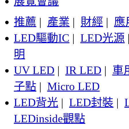
展覽會議
推薦
|
產業
|
財經
|
應
LED驅動IC
|
LED光源
明
UV LED
|
IR LED
|
車
子點
|
Micro LED
LED背光
|
LED封裝
|
LEDinside觀點