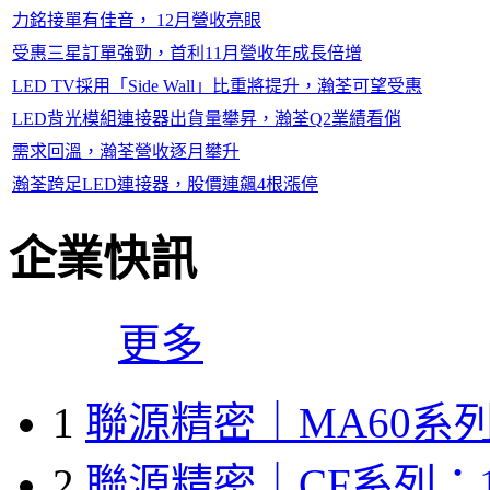
力銘接單有佳音， 12月營收亮眼
受惠三星訂單強勁，首利11月營收年成長倍增
LED TV採用「Side Wall」比重將提升，瀚荃可望受惠
LED背光模組連接器出貨量攀昇，瀚荃Q2業績看俏
需求回溫，瀚荃營收逐月攀升
瀚荃跨足LED連接器，股價連飆4根漲停
企業快訊
更多
1
聯源精密｜MA60系列
2
聯源精密｜CF系列：1