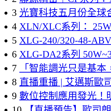
3
光寶科技五月份全球
4
XLN/XLC系列： 25W
5
XLG-240/320-48-A
6
XLG-DA2系列 50W~3
7
「智能調光只是基本
8
直播重播 | 艾邁斯歐
9
數位控制應用發光！
10
【直播預告】歐司