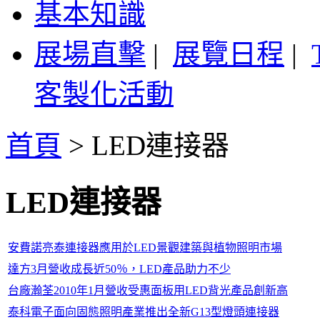
基本知識
展場直擊
|
展覽日程
|
客製化活動
首頁
>
LED連接器
LED連接器
安費諾亮泰連接器應用於LED景觀建築與植物照明市場
達方3月營收成長近50％，LED產品助力不少
台廠瀚荃2010年1月營收受惠面板用LED背光產品創新高
泰科電子面向固態照明產業推出全新G13型燈頭連接器