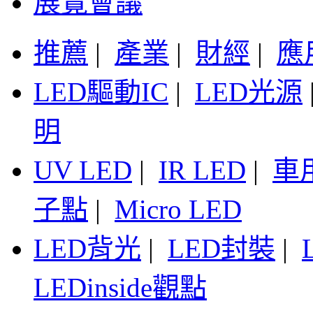
展覽會議
推薦
|
產業
|
財經
|
應
LED驅動IC
|
LED光源
明
UV LED
|
IR LED
|
車
子點
|
Micro LED
LED背光
|
LED封裝
|
LEDinside觀點