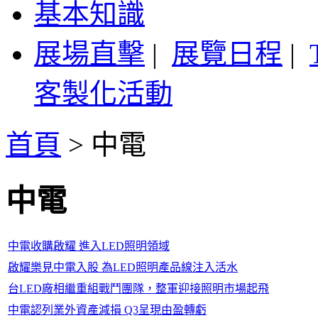
基本知識
展場直擊
|
展覽日程
|
客製化活動
首頁
>
中電
中電
中電收購啟耀 進入LED照明領域
啟耀樂見中電入股 為LED照明產品線注入活水
台LED廠相繼重組戰鬥團隊，整軍迎接照明市場起飛
中電認列業外資產減損 Q3呈現由盈轉虧