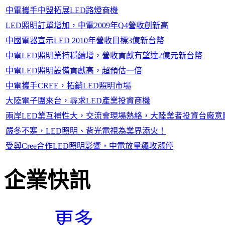
中電攜手中盟拓展LED路燈商機
LED照明訂單增加，中電2009年Q4營收創新高
中國電器宣示LED 2010年營收目標3億新台幣
中電LED照明業持穩續增，營收貢獻有望達2億元新台幣
中電LED照明設備貢獻高，超預估一倍
中電攜手CREE，拓銷LED照明市場
大陸電子團來台，尋求LED產業投資商機
兩岸LED業互補性大，交流會現場熱絡，大陸業者投資台廠意
嚴冬不寒，LED照明、背光電視為業界添火！
受與Cree合作LED照明影響，中電放量飆攻漲停
企業快訊
更多