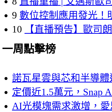
8
直播重播 | 艾邁斯歐
9
數位控制應用發光！
10
【直播預告】歐司
一周點擊榜
諾瓦星雲與芯和半導體達
定價近1.5萬元，Snap
AI光模塊需求激增，愛