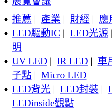
展覽會議
推薦
|
產業
|
財經
|
應
LED驅動IC
|
LED光源
明
UV LED
|
IR LED
|
車
子點
|
Micro LED
LED背光
|
LED封裝
|
LEDinside觀點