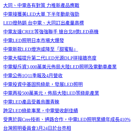
大同、中電各有對策 力推新產品應戰
中電接獲美LED大單 下半年動能強勁
LED燈熱銷 台中電、大同訂出產量高標
中電友達CREE等強強聯手 搶台北8億LED商機
中電LED照明日本市場大爆發
中電新款LED燈泡或降至「甜蜜點」
中電大幅提升第二代LED光源DLP拼接牆亮度
中電擬斥資3,000萬美元佈局大陸LED照明及電動車產業
中電公佈1Q11季報及4月營收
中電投資中基固態綠能，發展LED照明
中電再投500萬美元，佈局大陸LED等綠能產業
中電LED產品受義烏團青睞
跨足LED綠能事業，中電營收創佳績
受惠於與Cree技術、通路合作，中電LED照明業績年成長410%
台灣照明委員會3月24日於台亮相