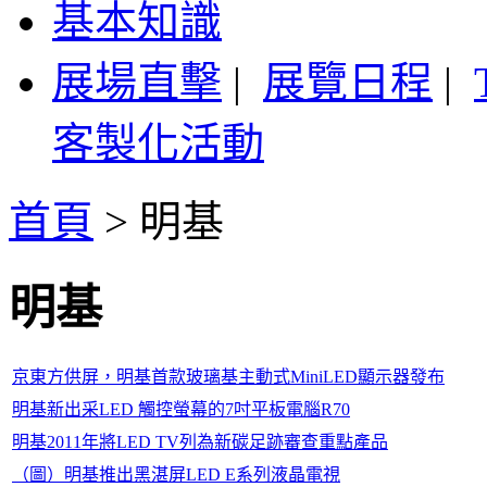
基本知識
展場直擊
|
展覽日程
|
客製化活動
首頁
>
明基
明基
京東方供屏，明基首款玻璃基主動式MiniLED顯示器發布
明基新出采LED 觸控螢幕的7吋平板電腦R70
明基2011年將LED TV列為新碳足跡審查重點產品
（圖）明基推出黑湛屏LED E系列液晶電視