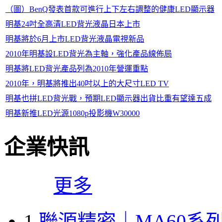
（圖）BenQ發表首款可進行上下左右調整的健康LED顯示器
明基24吋全高清LED背光液晶日本上市
明基將於6月上市LED背光液晶電視新品
2010年明基設LED背光為主軸，強化產品線佈局
明基將LED背光產品列為2010年營運重點
2010年，明基將推出40吋以上的大尺寸LED TV
明基也拼LED背光戰，預期LED顯示器出貨比重有望達五成
明基新推LED光源1080p投影機W30000
企業快訊
更多
1
聯源精密｜MA60系列