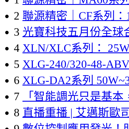
2
聯源精密｜CF系列：1
3
光寶科技五月份全球
4
XLN/XLC系列： 25W
5
XLG-240/320-48-A
6
XLG-DA2系列 50W~3
7
「智能調光只是基本
8
直播重播 | 艾邁斯歐
9
數位控制應用發光！