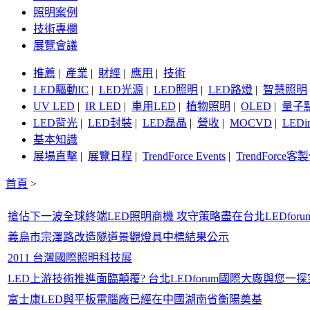
照明案例
技術專欄
展覽會議
推薦
|
產業
|
財經
|
應用
|
技術
LED驅動IC
|
LED光源
|
LED照明
|
LED路燈
|
智慧照明
UV LED
|
IR LED
|
車用LED
|
植物照明
|
OLED
|
量子
LED背光
|
LED封裝
|
LED磊晶
|
營收
|
MOCVD
|
LEDi
基本知識
展場直擊
|
展覽日程
|
TrendForce Events
|
TrendForce
首頁
>
搶佔下一波全球終端LED照明商機 攻守策略盡在台北LEDforu
義烏市宗澤路改造隧道景觀燈具中標結果公示
2011 台灣國際照明科技展
LED上游技術推進面臨顛覆? 台北LEDforum國際大廠與您一
富士康LED與平板電腦廠已經在中國湖南省衡陽奠基