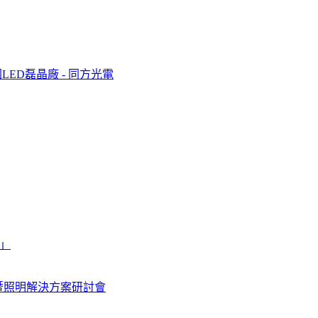
ED磊晶廠 - 同方光電
來」
.Es 發表會暨照明解決方案研討會