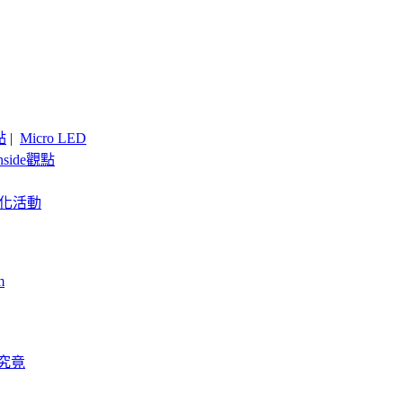
點
|
Micro LED
nside觀點
客製化活動
m
探究竟