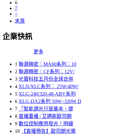
6
7
>
末頁
企業快訊
更多
1
聯源精密｜MA60系列：10
2
聯源精密｜CF系列：12V/
3
光寶科技五月份全球合併
4
XLN/XLC系列： 25W/40W/
5
XLG-240/320-48-ABV系列
6
XLG-DA2系列 50W~320W D
7
「智能調光只是基本，健
8
直播重播 | 艾邁斯歐司朗
9
數位控制應用發光！明緯
10
【直播預告】歐司朗光電