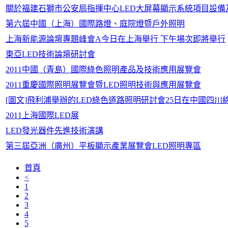
關於福建石獅市公安局指揮中心LED大屏幕顯示系統項目設
第六屆中國（上海）國際路燈、庭院燈暨戶外照明
上海新能源論壇專題峰會A今日在上海舉行 下午場次即將舉行
東亞LED技術論壇研討會
2011中國（青島）國際綠色照明產品及技術應用展覽會
2011重慶國際照明展覽會暨LED照明技術與應用展覽會
[圖文]飛利浦舉辦的LED綠色道路照明研討會25日在中國四川
2011上海國際LED展
LED發光器件先進技術演講
第三屆亞洲（廣州）平板顯示產業展覽會LED照明專區
首頁
<
1
2
3
4
5