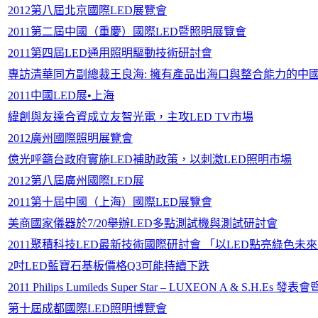
2012第八屆北京國際LED展覽會
2011第二屆中國（重慶）國際LED暨照明展覽會
2011第四屆LED通用照明驅動技術研討會
專訪清華同方副總裁王良海: 擁有產品出海口與整合能力的中國L
2011中國LED展•上海
緯創與友達合資成立友智光電，主攻LED TV市場
2012廣州國際照明展覽會
億光呼籲台政府實施LED補助政策，以刺激LED照明市場
2012第八屆廣州國際LED展
2011第十屆中國（上海）國際LED展覽會
美商國家儀器於7/20舉辦LED多點測試機與測試研討會
2011聚積科技LED最新技術國際研討會 「以LED點亮綠色未
2吋LED藍寶石基板價格Q3可能持續下跌
2011 Philips Lumileds Super Star – LUXEON A & S.H
第十屆成都國際LED照明博覽會