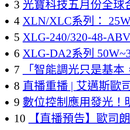
3
光寶科技五月份全球
4
XLN/XLC系列： 25W
5
XLG-240/320-48-A
6
XLG-DA2系列 50W~3
7
「智能調光只是基本
8
直播重播 | 艾邁斯歐
9
數位控制應用發光！
10
【直播預告】歐司