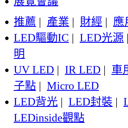
展覽會議
推薦
|
產業
|
財經
|
應
LED驅動IC
|
LED光源
明
UV LED
|
IR LED
|
車
子點
|
Micro LED
LED背光
|
LED封裝
|
LEDinside觀點