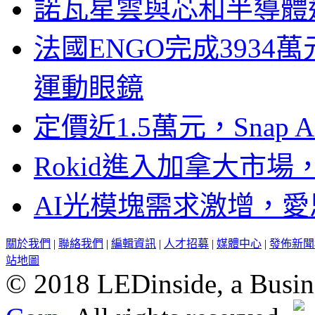
諾瓦星雲與芯和半導體達
法國ENGO完成3934萬
運動眼鏡
定價近1.5萬元，Snap
Rokid進入加拿大市
AI光模塊需求激增，愛
關於我們
|
聯絡我們
|
編輯資訊
|
人才招募
|
媒體中心
|
發佈新聞
站地圖
© 2018 LEDinside, a Busin