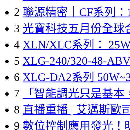
2
聯源精密｜CF系列：1
3
光寶科技五月份全球
4
XLN/XLC系列： 25W
5
XLG-240/320-48-A
6
XLG-DA2系列 50W~3
7
「智能調光只是基本
8
直播重播 | 艾邁斯歐
9
數位控制應用發光！