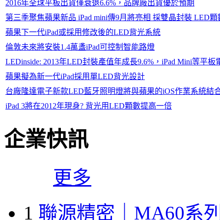
2016年全球平板出貨僅衰退6.6%，品牌廠出貨優於預期
第三季聚焦蘋果新品 iPad mini傳9月將亮相 採雙晶封裝 LE
蘋果下一代iPad或採用修改後的LED背光系統
倫敦未來將安裝1.4萬盞iPad可控制智能路燈
LEDinside: 2013年LED封裝產值年成長9.6%，iPad Mi
蘋果擬為新一代iPad採用單LED背光設計
台廠隆達電子新款LED藍牙照明燈將與蘋果的iOS作業系統結合，i
iPad 3將在2012年現身? 背光用LED顆數提高一倍
企業快訊
更多
1
聯源精密｜MA60系列