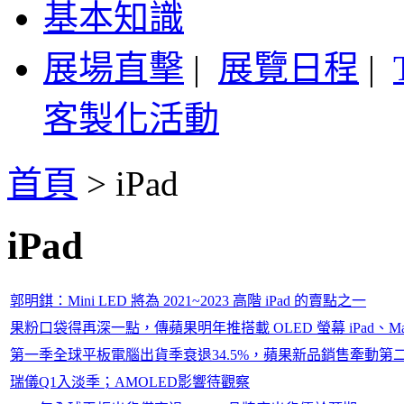
基本知識
展場直擊
|
展覽日程
|
客製化活動
首頁
>
iPad
iPad
郭明錤：Mini LED 將為 2021~2023 高階 iPad 的賣點之一
果粉口袋得再深一點，傳蘋果明年推搭載 OLED 螢幕 iPad、Mac
第一季全球平板電腦出貨季衰退34.5%，蘋果新品銷售牽動第二季市場
瑞儀Q1入淡季；AMOLED影響待觀察