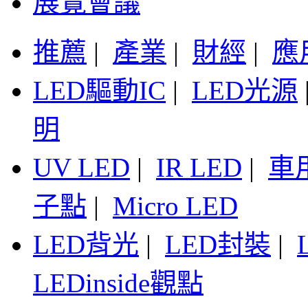
展覽會議
推薦
|
產業
|
財經
|
應
LED驅動IC
|
LED光源
明
UV LED
|
IR LED
|
車
子點
|
Micro LED
LED背光
|
LED封裝
|
LEDinside觀點