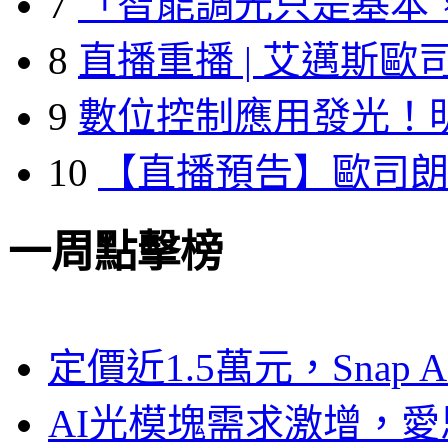
7
「智能調光只是基本
8
直播重播 | 艾邁斯歐
9
數位控制應用發光！
10
【直播預告】歐司
一周點擊榜
定價近1.5萬元，Snap
AI光模塊需求激增，愛