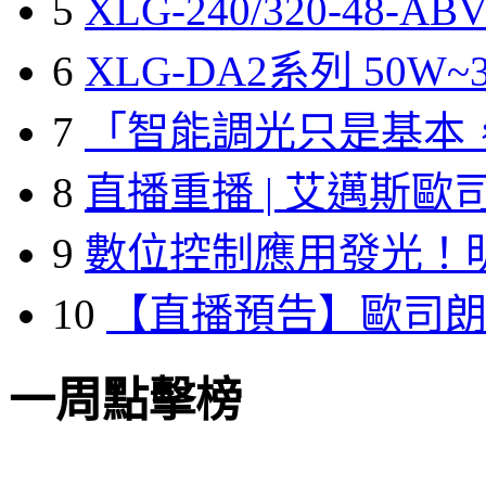
5
XLG-240/320-48-A
6
XLG-DA2系列 50W~3
7
「智能調光只是基本
8
直播重播 | 艾邁斯歐
9
數位控制應用發光！
10
【直播預告】歐司
一周點擊榜