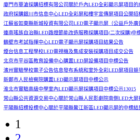
廈門市華滄採購招標有限公司關於戶內LED全彩顯示屏項目的
政府採購銀川市信息中心LED全彩屏和樓宇宣傳屏項目公開招
江蘇省如東縣新城投資有限公司LED電子顯示屏（公益戶外廣
連南瑤族自治縣LED路燈節能改造服務採購項目(二次採購)中
鶴壁市考試指揮中心LED電子顯示屏採購項目結果公告
煙台信息工程學校LED電視機及集成安裝採購項目成交公告
北京市平谷區教育設備中心購置LED屏設備項目中標公告
濱州實驗學校電子公告信息發布系統和室外全彩LED屏項目競
新鄭市人民檢察院購置LED顯示屏項目中標公示
淮北市實驗高級中學室內LED顯示屏採購項目中標公示13015
常山縣公共資源交易中心關於常山縣人民影劇院南側LED大
平陽縣招標投標中心關於平陽縣鰲江新區LED顯示屏的中標結
1
2