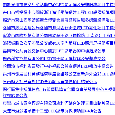
關於泉州市婦女兒童活動中心LED顯示屏及安裝服務項目中標
舟山市招投標中心關於浙江海洋學院遷建工程LED設備採購項
臨沂市蒼山國際蔬菜產業博覽會農展館報告廳多媒體設備及LE
洛陽市廛河區建設局洛陽市瀍河區新街區域LED亮化項目中標
寧波市國際招標有限公司關於桑田路（通途路-江南路）工程L
瀋陽鐵路公安局瀋陽公安處Φ5.0室內單紅LED顯示屏採購項
嘉興市公共資源交易中心關於LED顯示器的中標結果公示
廣西科文招標有限公司LED電子顯示屏採購及安裝成交公
哈爾濱市福利彩票發行中心福彩公益宣傳片LED播放中標公告
禹州市發展農村勞務經濟聯席會議辦公室更新戶外全彩LED
阜南縣人社局室外LED全彩顯示屏詢價項目結果公示
閔行區集中採購信息--有關顓橋鎮文化體育事業發展中心音視
評標結果公告
東營市城市資產經營有限公司廣利河綜合治理天目山路片區L
大連市游泳館承接十二運LED顯示屏採購項目中標公告