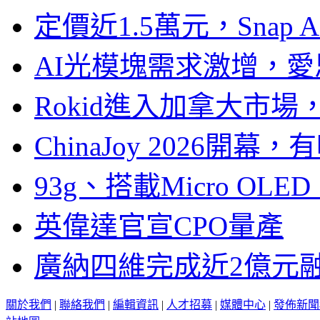
定價近1.5萬元，Snap
AI光模塊需求激增，愛
Rokid進入加拿大市
ChinaJoy 2026
93g、搭載Micro OL
英偉達官宣CPO量產
廣納四維完成近2億元
關於我們
|
聯絡我們
|
編輯資訊
|
人才招募
|
媒體中心
|
發佈新聞