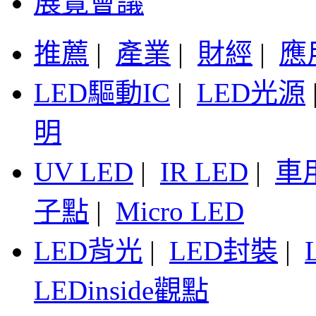
展覽會議
推薦
|
產業
|
財經
|
應
LED驅動IC
|
LED光源
明
UV LED
|
IR LED
|
車
子點
|
Micro LED
LED背光
|
LED封裝
|
LEDinside觀點