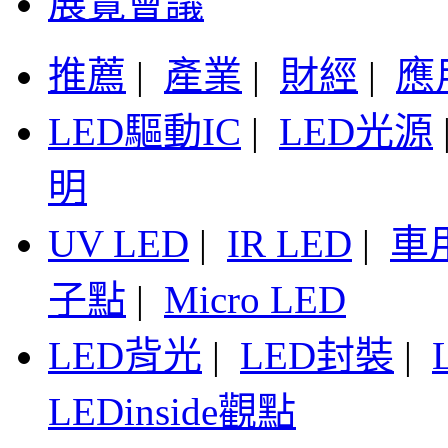
展覽會議
推薦
|
產業
|
財經
|
應
LED驅動IC
|
LED光源
明
UV LED
|
IR LED
|
車
子點
|
Micro LED
LED背光
|
LED封裝
|
LEDinside觀點