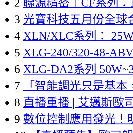
2
聯源精密｜CF系列：1
3
光寶科技五月份全球
4
XLN/XLC系列： 25W
5
XLG-240/320-48-A
6
XLG-DA2系列 50W~3
7
「智能調光只是基本
8
直播重播 | 艾邁斯歐
9
數位控制應用發光！