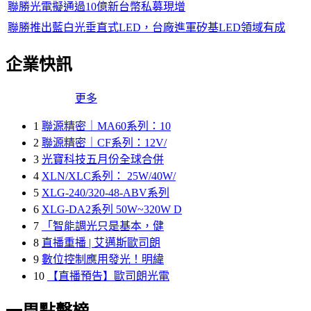
聯勝光電擬通過10億新台幣私募現增
聯勝推出藍白光垂直式LED，台廠進軍矽基LED領域有成
企業快訊
更多
1
聯源精密｜MA60系列：10
2
聯源精密｜CF系列：12V/
3
光寶科技五月份全球合併
4
XLN/XLC系列： 25W/40W/
5
XLG-240/320-48-ABV系列
6
XLG-DA2系列 50W~320W D
7
「智能調光只是基本，健
8
直播重播 | 艾邁斯歐司朗
9
數位控制應用發光！明緯
10
【直播預告】歐司朗光電
一周點擊榜