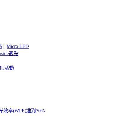
點
|
Micro LED
nside觀點
客製化活動
率(WPE)達到70%