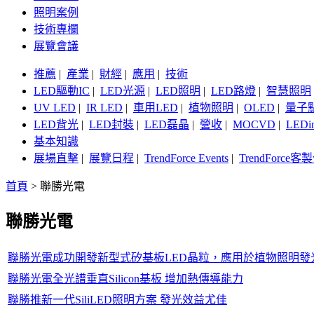
照明案例
技術專欄
展覽會議
推薦
|
產業
|
財經
|
應用
|
技術
LED驅動IC
|
LED光源
|
LED照明
|
LED路燈
|
智慧照明
UV LED
|
IR LED
|
車用LED
|
植物照明
|
OLED
|
量子
LED背光
|
LED封裝
|
LED磊晶
|
營收
|
MOCVD
|
LEDi
基本知識
展場直擊
|
展覽日程
|
TrendForce Events
|
TrendForce
首頁
>
聯勝光電
聯勝光電
聯勝光電成功開發新型式矽基板LED晶粒，應用於植物照明發光效
聯勝光電全光譜垂直Silicon基板 增加熱傳導能力
聯勝推新一代SiliLED照明方案 發光效益尤佳