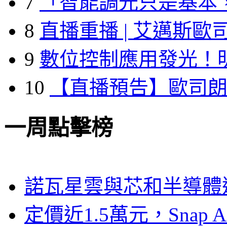
7
「智能調光只是基本
8
直播重播 | 艾邁斯歐
9
數位控制應用發光！
10
【直播預告】歐司
一周點擊榜
諾瓦星雲與芯和半導體達
定價近1.5萬元，Snap