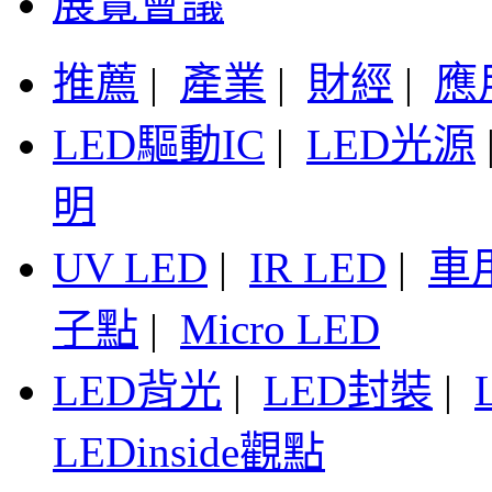
展覽會議
推薦
|
產業
|
財經
|
應
LED驅動IC
|
LED光源
明
UV LED
|
IR LED
|
車
子點
|
Micro LED
LED背光
|
LED封裝
|
LEDinside觀點