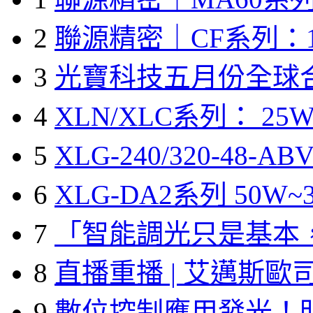
2
聯源精密｜CF系列：1
3
光寶科技五月份全球
4
XLN/XLC系列： 25W
5
XLG-240/320-48-A
6
XLG-DA2系列 50W~3
7
「智能調光只是基本
8
直播重播 | 艾邁斯歐
9
數位控制應用發光！