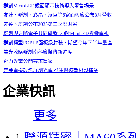
群創MicroLED鏡面顯示技術導入零售場景
友達、群創、彩晶、淩巨等6家面板廠公布8月營收
友達、群創公布2025第二季度財報
群創與方略電子共同研發130吋MiniLED折疊電視
群創轉型FOPLP面板級封裝，期望今年下半年量產
美光收購群創南科廠擬傳新進度
奇力光電公開尋求買家
奇美電擬改名群創光電 進軍醫療器材製造業
企業快訊
更多
1
聯源精密｜MA60系列