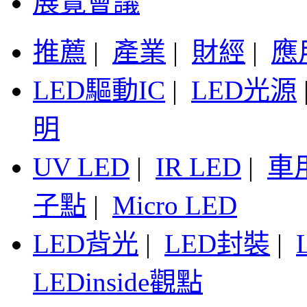
展覽會議
推薦
|
產業
|
財經
|
應
LED驅動IC
|
LED光源
明
UV LED
|
IR LED
|
車
子點
|
Micro LED
LED背光
|
LED封裝
|
LEDinside觀點