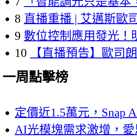
7
「智能調光只是基本
8
直播重播 | 艾邁斯歐
9
數位控制應用發光！
10
【直播預告】歐司
一周點擊榜
定價近1.5萬元，Snap
AI光模塊需求激增，愛