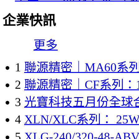
企業快訊
更多
1
聯源精密｜MA60系列
2
聯源精密｜CF系列：1
3
光寶科技五月份全球
4
XLN/XLC系列： 25W
5
XLG-240/320-48-A