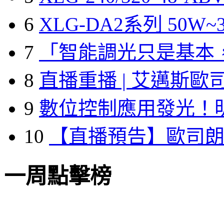
6
XLG-DA2系列 50W~3
7
「智能調光只是基本
8
直播重播 | 艾邁斯歐
9
數位控制應用發光！
10
【直播預告】歐司
一周點擊榜