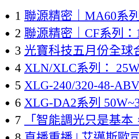
1
聯源精密｜MA60系列
2
聯源精密｜CF系列：1
3
光寶科技五月份全球
4
XLN/XLC系列： 25W
5
XLG-240/320-48-A
6
XLG-DA2系列 50W~3
7
「智能調光只是基本
8
直播重播 | 艾邁斯歐