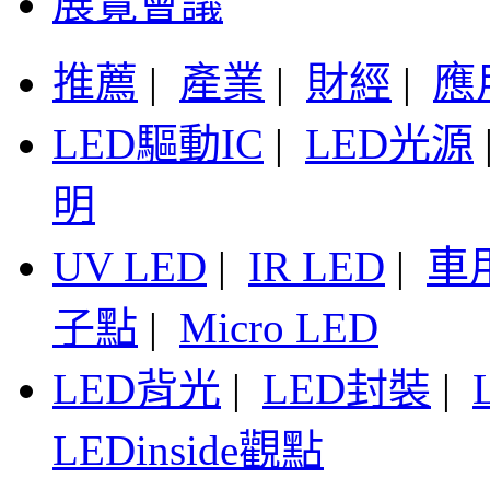
展覽會議
推薦
|
產業
|
財經
|
應
LED驅動IC
|
LED光源
明
UV LED
|
IR LED
|
車
子點
|
Micro LED
LED背光
|
LED封裝
|
LEDinside觀點