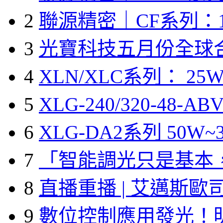
2
聯源精密｜CF系列：1
3
光寶科技五月份全球
4
XLN/XLC系列： 25W
5
XLG-240/320-48-A
6
XLG-DA2系列 50W~3
7
「智能調光只是基本
8
直播重播 | 艾邁斯歐
9
數位控制應用發光！