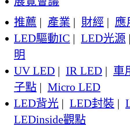
展覽會議
推薦
|
產業
|
財經
|
應
LED驅動IC
|
LED光源
明
UV LED
|
IR LED
|
車
子點
|
Micro LED
LED背光
|
LED封裝
|
LEDinside觀點